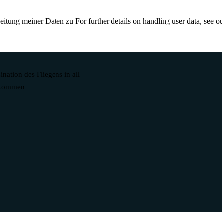
itung meiner Daten zu For further details on handling user data, see o
ination des Fliegens in all
s kommen