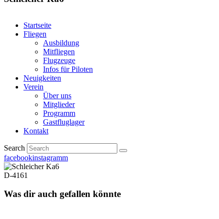
Startseite
Fliegen
Ausbildung
Mitfliegen
Flugzeuge
Infos für Piloten
Neuigkeiten
Verein
Über uns
Mitglieder
Programm
Gastfluglager
Kontakt
Search
facebook
instagramm
D-4161
Was dir auch gefallen könnte