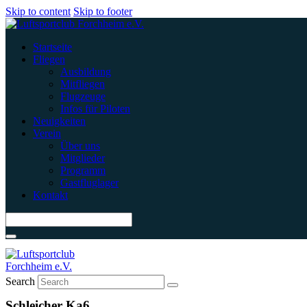
Skip to content
Skip to footer
Startseite
Fliegen
Ausbildung
Mitfliegen
Flugzeuge
Infos für Piloten
Neuigkeiten
Verein
Über uns
Mitglieder
Programm
Gastfluglager
Kontakt
Search
Schleicher Ka6