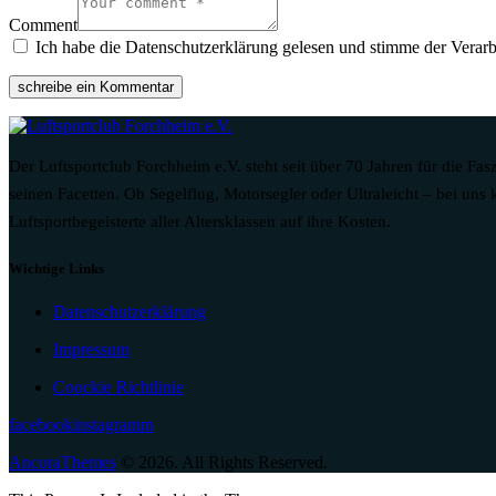
Comment
Ich habe die Datenschutzerklärung gelesen und stimme der Verarbe
Der Luftsportclub Forchheim e.V. steht seit über 70 Jahren für die Fasz
seinen Facetten. Ob Segelflug, Motorsegler oder Ultraleicht – bei un
Luftsportbegeisterte aller Altersklassen auf ihre Kosten.
Wichtige Links
Datenschutzerklärung
Impressum
Coockie Richtlinie
facebook
instagramm
AncoraThemes
© 2026. All Rights Reserved.