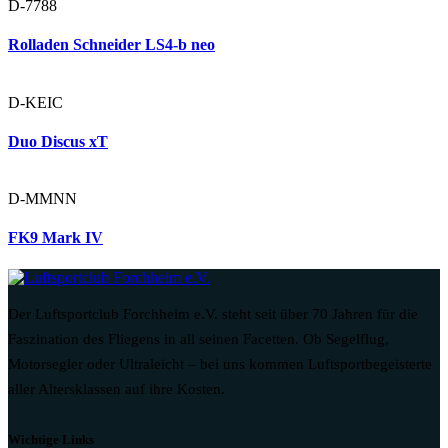
D-7788
Rolladen Schneider LS4-b neo
D-KEIC
Duo Discus xT
D-MMNN
FK9 Mark IV
Der Luftsportclub Forchheim e.V. steht seit über 70 Jahren für die
Faszination des Fliegens in all seinen Facetten. Ob Segelflug,
Motorsegler oder Ultraleicht – bei uns kommen Luftsportbegeisterte
aller Altersklassen auf ihre Kosten.
Wichtige Links