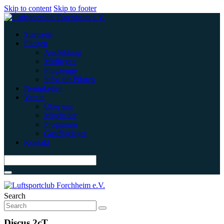
Skip to content
Skip to footer
Startseite
Fliegen
Ausbildung
Mitfliegen
Flugzeuge
Infos für Piloten
Neuigkeiten
Verein
Über uns
Mitglieder
Programm
Gastfluglager
Kontakt
Search
Discus 2cT