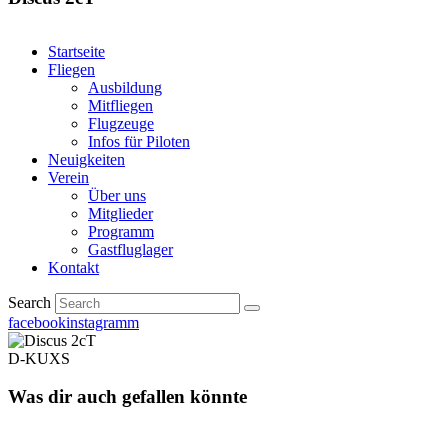
Startseite
Fliegen
Ausbildung
Mitfliegen
Flugzeuge
Infos für Piloten
Neuigkeiten
Verein
Über uns
Mitglieder
Programm
Gastfluglager
Kontakt
Search
facebook
instagramm
D-KUXS
Was dir auch gefallen könnte