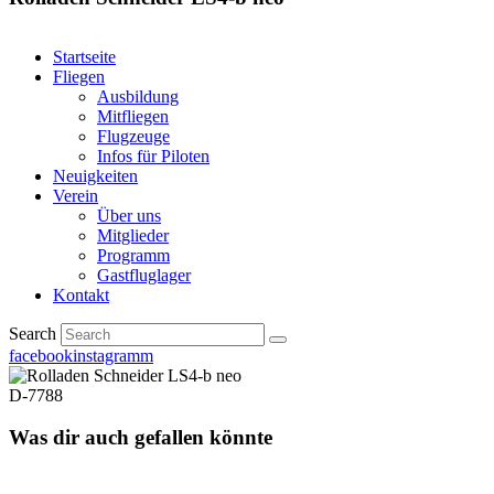
Startseite
Fliegen
Ausbildung
Mitfliegen
Flugzeuge
Infos für Piloten
Neuigkeiten
Verein
Über uns
Mitglieder
Programm
Gastfluglager
Kontakt
Search
facebook
instagramm
D-7788
Was dir auch gefallen könnte