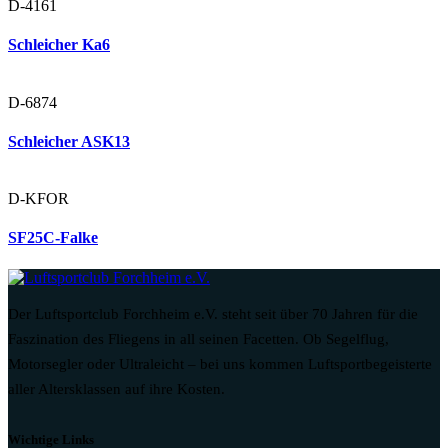
D-4161
Schleicher Ka6
D-6874
Schleicher ASK13
D-KFOR
SF25C-Falke
Der Luftsportclub Forchheim e.V. steht seit über 70 Jahren für die
Faszination des Fliegens in all seinen Facetten. Ob Segelflug,
Motorsegler oder Ultraleicht – bei uns kommen Luftsportbegeisterte
aller Altersklassen auf ihre Kosten.
Wichtige Links