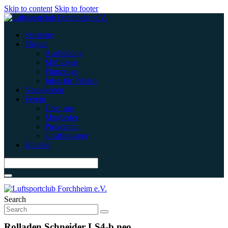
Skip to content
Skip to footer
Startseite
Fliegen
Ausbildung
Mitfliegen
Flugzeuge
Infos für Piloten
Neuigkeiten
Verein
Über uns
Mitglieder
Programm
Gastfluglager
Kontakt
Search
Rolladen Schneider LS4-b neo