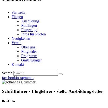
Startseite
Fliegen
Ausbildung
Mitfliegen
Flugzeuge
Infos für Piloten
Neuigkeiten
Verein
Über uns
Mitglieder
Programm
Gastfluglager
Kontakt
Search
facebook
instagramm
Schriftführer • Fluglehrer • stellv. Ausbildungsleiter
Brief info