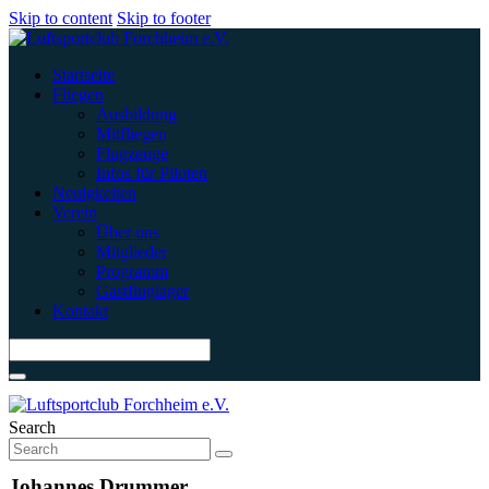
Skip to content
Skip to footer
Startseite
Fliegen
Ausbildung
Mitfliegen
Flugzeuge
Infos für Piloten
Neuigkeiten
Verein
Über uns
Mitglieder
Programm
Gastfluglager
Kontakt
Search
Johannes Drummer