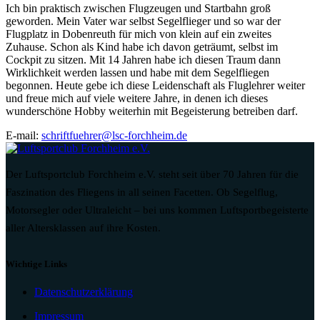
Ich bin praktisch zwischen Flugzeugen und Startbahn groß
geworden. Mein Vater war selbst Segelflieger und so war der
Flugplatz in Dobenreuth für mich von klein auf ein zweites
Zuhause. Schon als Kind habe ich davon geträumt, selbst im
Cockpit zu sitzen. Mit 14 Jahren habe ich diesen Traum dann
Wirklichkeit werden lassen und habe mit dem Segelfliegen
begonnen. Heute gebe ich diese Leidenschaft als Fluglehrer weiter
und freue mich auf viele weitere Jahre, in denen ich dieses
wunderschöne Hobby weiterhin mit Begeisterung betreiben darf.
E-mail:
schriftfuehrer@lsc-forchheim.de
Der Luftsportclub Forchheim e.V. steht seit über 70 Jahren für die
Faszination des Fliegens in all seinen Facetten. Ob Segelflug,
Motorsegler oder Ultraleicht – bei uns kommen Luftsportbegeisterte
aller Altersklassen auf ihre Kosten.
Wichtige Links
Datenschutzerklärung
Impressum